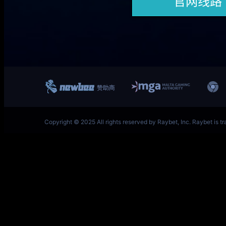
一竞技网址 – 从一开始·竞无止境 V