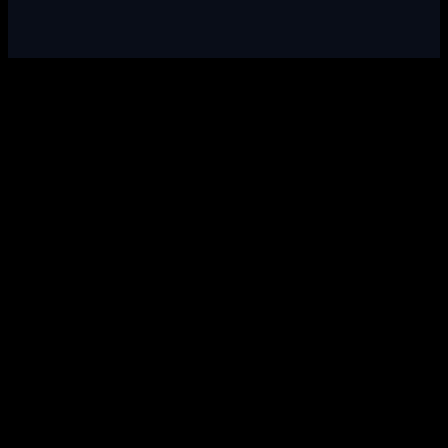
Facebook
Twitter
YouTube
LinkedIn