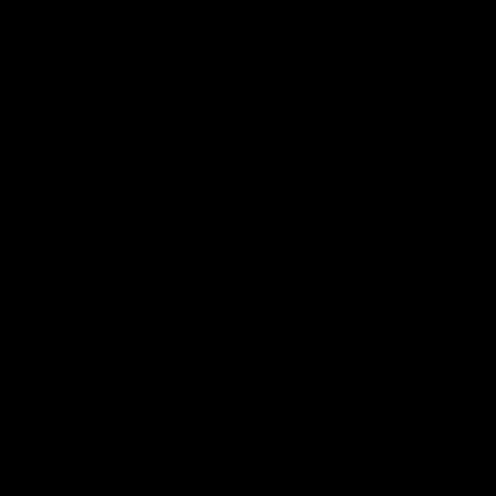
网
雷竞技
·
7 月 27, 2024
·
资讯
欢迎来到电竞游戏