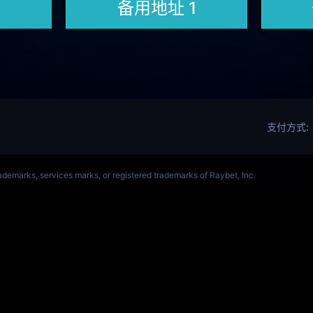
ALORANT、瓦罗兰特(s14)全球总决赛竞猜官网
VCT全球赛
Get Star