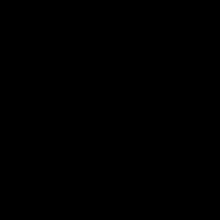
ET官网地址
官网