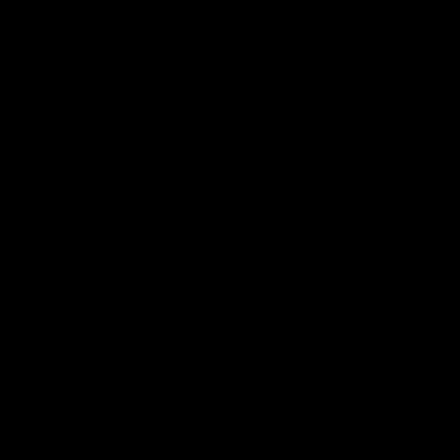
下注_RAYB
2024雷竞技