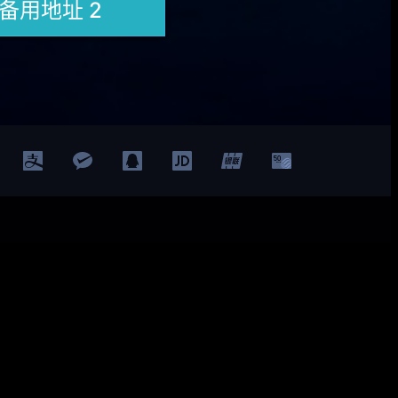
Facebook
Twitter
YouTube
LinkedIn
ted