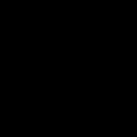
Facebook
Twitter
YouTube
LinkedIn