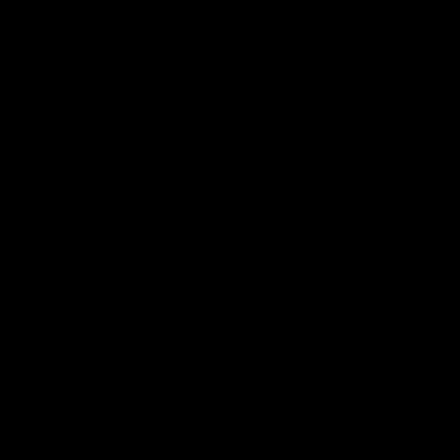
S14盘口在哪
雷竞技
·
6 月 23, 2024
·
新闻