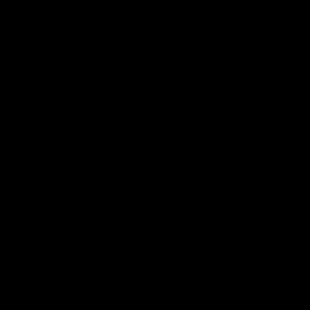
雄联盟全球总决
猜