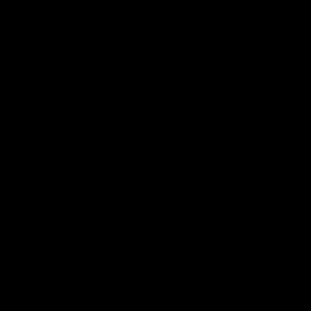
14英雄联盟全
竞猜