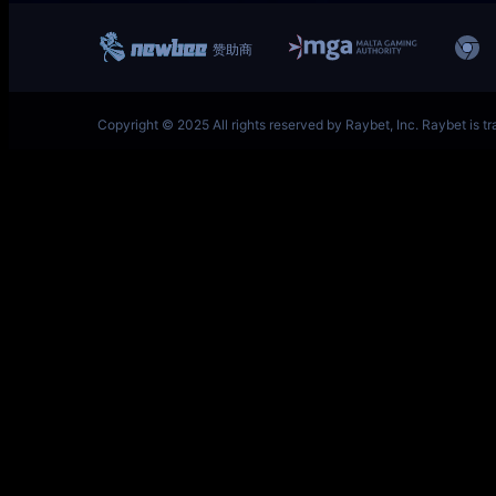
一竞技网址 – 从一开始·竞无止境 V