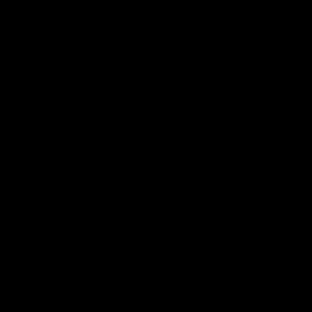
英雄联盟S1
球