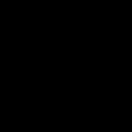
lol比赛赛