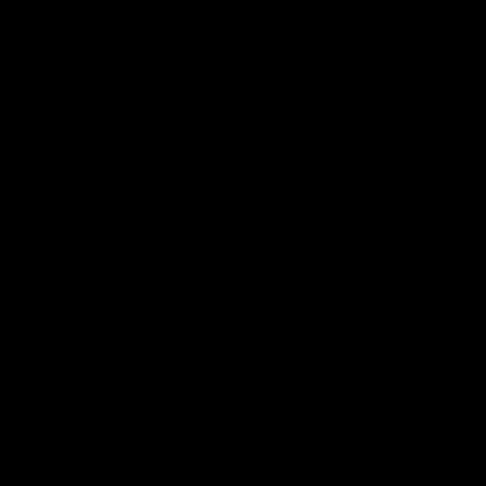
程_S14英雄联
竞赛事竞猜
雷竞技
·
10 月 27, 2024
·
新闻