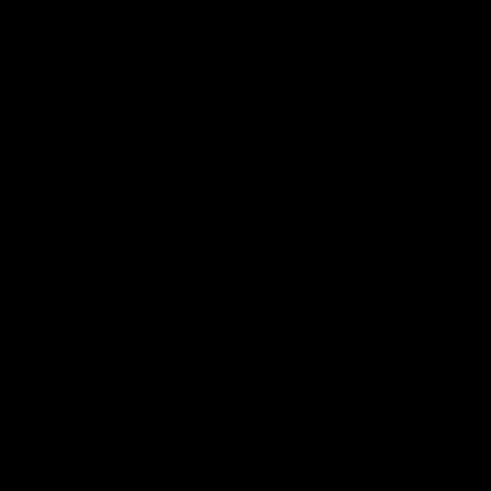
盟全球总决赛电