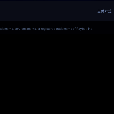
ALORANT、瓦罗兰特(s14)全球总决赛竞猜官网
VCT全球赛
Get Star