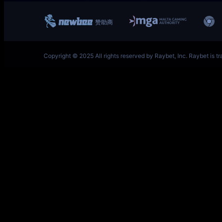
一竞技网址 – 从一开始·竞无止境 V