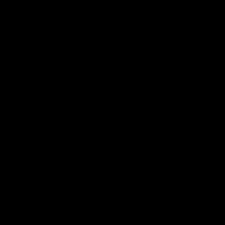
赌输赢怎么坐
球总决赛电竞
雷竞技
·
10 月 26, 2024
·
资讯