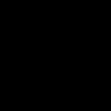
雷竞技
首页–雷竞技官网-英雄联盟(LOL)S15预测英雄联盟预测平台