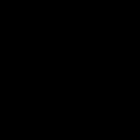
竞猜
雷竞技
·
10 月 13, 2024
·
新闻
快来体验全新的电