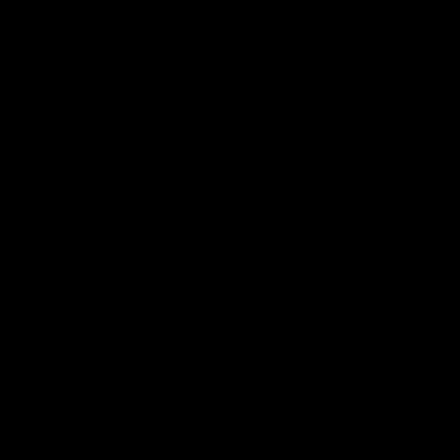
Facebook
Twitter
YouTube
LinkedIn