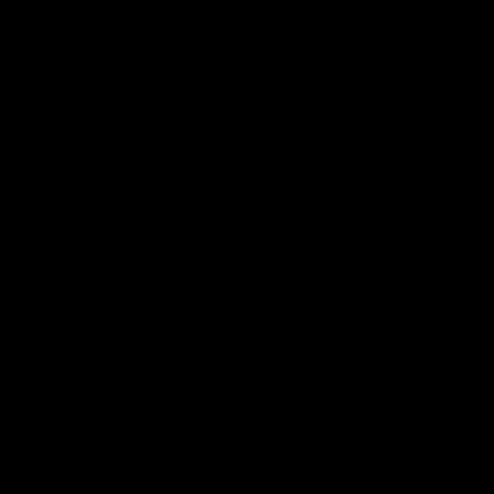
Facebook
Twitter
YouTube
LinkedIn